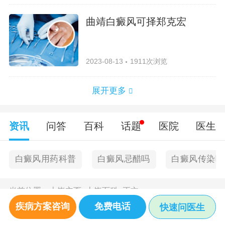
曲靖白癜风可择郑克宏
2023-08-13
1911次浏览
展开更多
资讯
问答
百科
话题
医院
医生
白癜风用药科普
白癜风忌醋吗
白癜风传染吗
当前位置：
上饶主页
>
上饶百科
>
正文
疾病方案咨询
免费电话
快速问医生