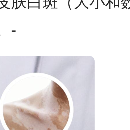
皮肤白斑（大小和
。-