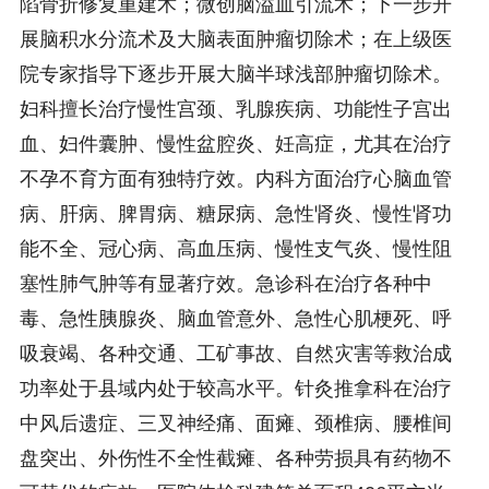
陷骨折修复重建术；微创脑溢血引流术；下一步开
展脑积水分流术及大脑表面肿瘤切除术；在上级医
院专家指导下逐步开展大脑半球浅部肿瘤切除术。
妇科擅长治疗慢性宫颈、乳腺疾病、功能性子宫出
血、妇件囊肿、慢性盆腔炎、妊高症，尤其在治疗
不孕不育方面有独特疗效。内科方面治疗心脑血管
病、肝病、脾胃病、糖尿病、急性肾炎、慢性肾功
能不全、冠心病、高血压病、慢性支气炎、慢性阻
塞性肺气肿等有显著疗效。急诊科在治疗各种中
毒、急性胰腺炎、脑血管意外、急性心肌梗死、呼
吸衰竭、各种交通、工矿事故、自然灾害等救治成
功率处于县域内处于较高水平。针灸推拿科在治疗
中风后遗症、三叉神经痛、面瘫、颈椎病、腰椎间
盘突出、外伤性不全性截瘫、各种劳损具有药物不