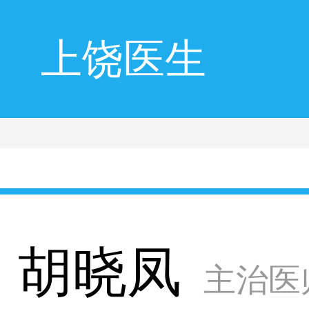
上饶医生
胡晓凤
主治医