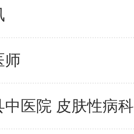
凤
医师
县中医院 皮肤性病科