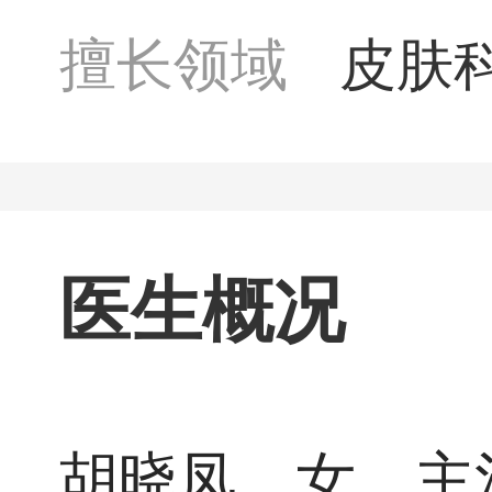
擅长领域
皮肤
疗、
医生概况
胡晓凤，女，主