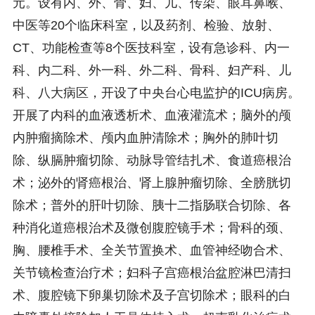
元。设有内、外、骨、妇、儿、传染、眼耳鼻喉、
中医等20个临床科室，以及药剂、检验、放射、
CT、功能检查等8个医技科室，设有急诊科、内一
科、内二科、外一科、外二科、骨科、妇产科、儿
科、八大病区，开设了中央台心电监护的ICU病房。
开展了内科的血液透析术、血液灌流术；脑外的颅
内肿瘤摘除术、颅内血肿清除术；胸外的肺叶切
除、纵膈肿瘤切除、动脉导管结扎术、食道癌根治
术；泌外的肾癌根治、肾上腺肿瘤切除、全膀胱切
除术；普外的肝叶切除、胰十二指肠联合切除、各
种消化道癌根治术及微创腹腔镜手术；骨科的颈、
胸、腰椎手术、全关节置换术、血管神经吻合术、
关节镜检查治疗术；妇科子宫癌根治盆腔淋巴清扫
术、腹腔镜下卵巢切除术及子宫切除术；眼科的白