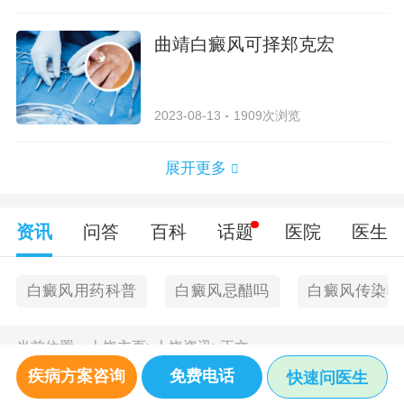
曲靖白癜风可择郑克宏
2023-08-13
1909次浏览
展开更多
资讯
问答
百科
话题
医院
医生
白癜风用药科普
白癜风忌醋吗
白癜风传染吗
当前位置：
上饶主页
>
上饶资讯
>
正文
疾病方案咨询
免费电话
快速问医生