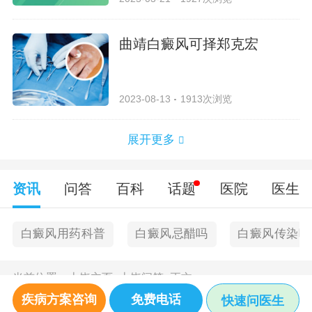
曲靖白癜风可择郑克宏
2023-08-13
1913次浏览
展开更多
资讯
问答
百科
话题
医院
医生
白癜风用药科普
白癜风忌醋吗
白癜风传染吗
当前位置：
上饶主页
>
上饶问答
>
正文
疾病方案咨询
免费电话
快速问医生