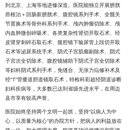
到北京、上海等地进修深造。医院能独立开展膀胱
癌根治＋回肠新膀胱术、腹腔镜系列手术、全髋关
节置换术等骨外科系列手术、颅内肿瘤切除术、颅
内血肿微创碎吸术、各类复杂性肾切开取石术、经
皮肾穿刺碎石取石术、腹腔镜下输尿管上段切开取
石术等泌尿系统手术、阴式子宫肌瘤剔除术、阴式
子宫次全切除术、腹腔镜辅助下阴式子宫全切除术
等妇科阴式系列手术，免缝合、无张力疝修补术及
经“T”管瘘道胆道镜取石术，特检科彩超经阴道诊断
妇科疾病等，大多数已达到省级先进水平，在周边
县市享有较高声誉。
医院始终坚持两个文明一起抓，坚持“以病人为中
心，以质量为核心”的办院方针，把病人的利益放在