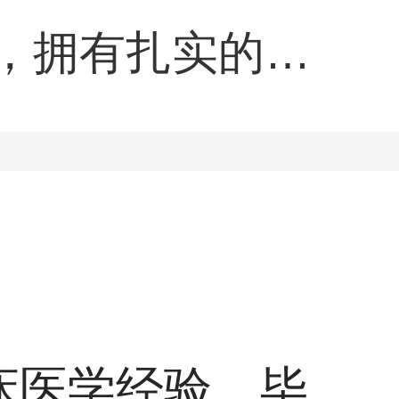
，拥有扎实的理
责，对待病患亲
床经验，擅长皮
、银屑病、天疱
性病的诊断和和
床医学经验，毕