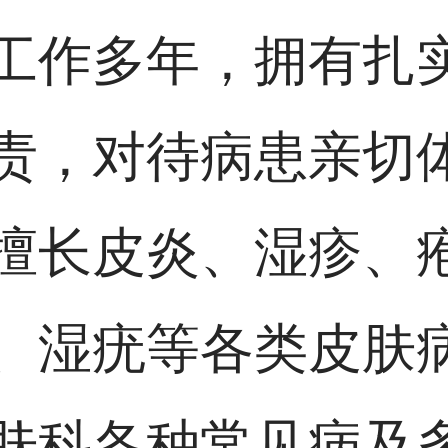
工作多年，拥有扎
责，对待病患亲切
擅长皮炎、湿疹、
、湿疣等各类皮肤
肤科各种常见病及