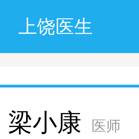
上饶医生
梁小康
医师