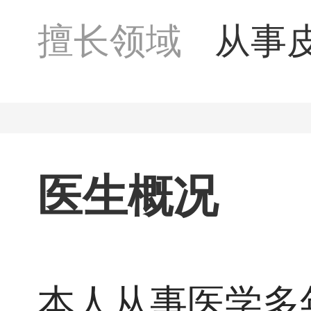
擅长领域
从事
论基
切体
医生概况
炎、
疮、
本人从事医学多