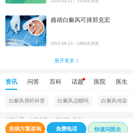
2025-03-21
1918次浏览
曲靖白癜风可择郑克宏
2023-08-13
1906次浏览
展开更多
资讯
问答
百科
话题
医院
医生
白癜风用药科普
白癜风忌醋吗
白癜风传染吗
当前位置：
上饶主页
>
上饶问答
>
正文
疾病方案咨询
免费电话
快速问医生