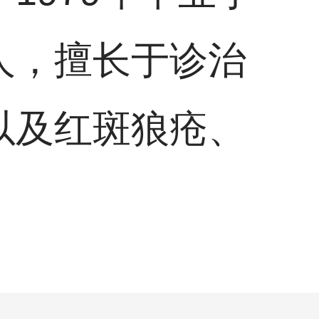
人，擅长于诊治
以及红斑狼疮、
。