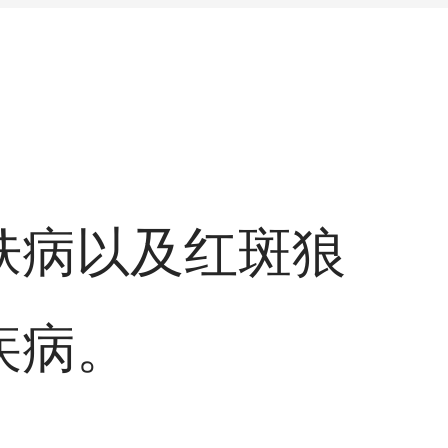
肤病以及红斑狼
疾病。