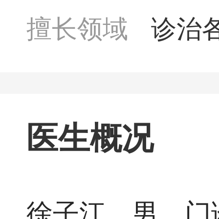
擅长领域
诊治
及红
播疾
医生概况
徐子江，男，门