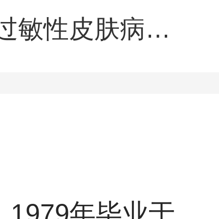
过敏性皮肤病以
肤大疱病、性传
1979年毕业于