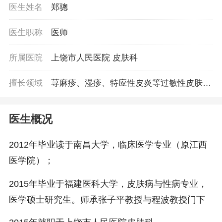
医生姓名
郑骢
医生职称
医师
所属医院
上饶市人民医院 皮肤科
擅长领域
荨麻疹、湿疹、特应性皮炎等过敏性皮肤
病，痤疮、甲癣、股癣、脂溢性皮炎、白癜
风、黄褐斑、银屑病、红斑狼疮等皮肤病治
医生概况
疗，尖锐湿疣、梅毒、生殖器疱疹等性传播
疾病，及疑难杂症皮肤病诊断和治疗
2012年毕业读于南昌大学，临床医学专业（原江西
医学院）；
2015年毕业于福建医科大学，皮肤病与性病专业，
医学硕士研究生。师承张子平教授与程波教授门下