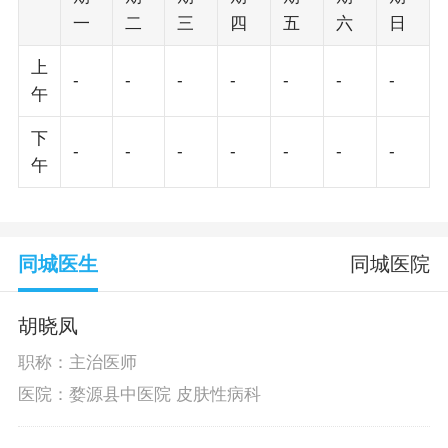
一
二
三
四
五
六
日
上
-
-
-
-
-
-
-
午
下
-
-
-
-
-
-
-
午
同城医生
同城医院
胡晓凤
职称：主治医师
医院：婺源县中医院 皮肤性病科