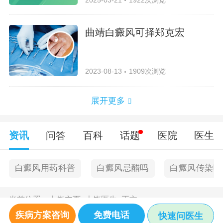
曲靖白癜风可择郑克宏
2023-08-13
1909次浏览
展开更多
资讯
问答
百科
话题
医院
医生
白癜风用药科普
白癜风忌醋吗
白癜风传染吗
当前位置：
上饶主页
>
上饶医生
>
正文
疾病方案咨询
免费电话
快速问医生