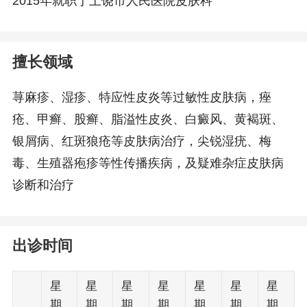
2015年就职于上饶市人民医院皮肤科
擅长领域
荨麻疹、湿疹、特应性皮炎等过敏性皮肤病，痤
疮、甲癣、股癣、脂溢性皮炎、白癜风、黄褐斑、
银屑病、红斑狼疮等皮肤病治疗，尖锐湿疣、梅
毒、生殖器疱疹等性传播疾病，及疑难杂症皮肤病
诊断和治疗
出诊时间
星
星
星
星
星
星
星
期
期
期
期
期
期
期