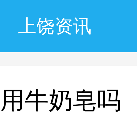
上饶资讯
以用牛奶皂吗