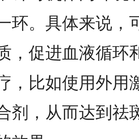
一环。具体来说，
质，促进血液循环
疗，比如使用外用
3 的复合剂，从而达