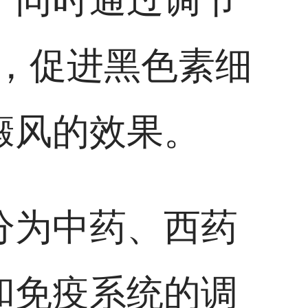
分泌，促进黑色素细
癜风的效果。
分为中药、西药
和免疫系统的调