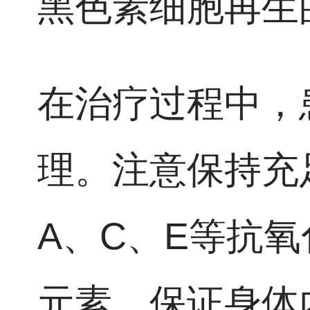
黑色素细胞再生
在治疗过程中，
理。注意保持充
A、C、E等抗
元素，保证身体