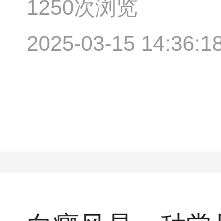
1250次浏览
2025-03-15 14:36