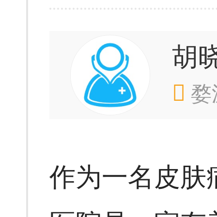
胡
婺
作为一名皮肤