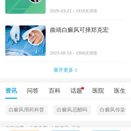
2025-03-21
1918次浏览
曲靖白癜风可择郑克宏
2023-08-13
1906次浏览
展开更多
资讯
问答
百科
话题
医院
医生
白癜风用药科普
白癜风忌醋吗
白癜风传染吗
当前位置：
上饶主页
>
上饶资讯
>
正文