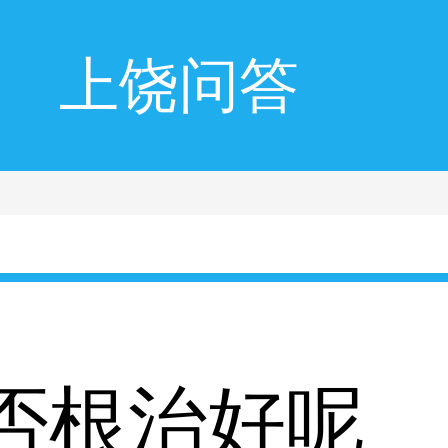
上饶问答
否根治好呢