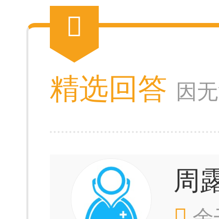
精选回答
因无
周
余